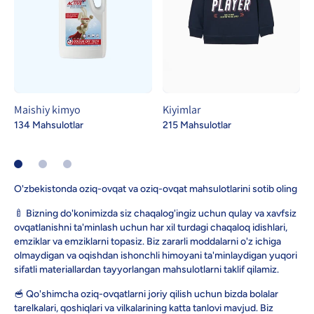
Maishiy kimyo
Kiyimlar
134 Mahsulotlar
215 Mahsulotlar
O'zbekistonda oziq-ovqat va oziq-ovqat mahsulotlarini sotib oling
🍼 Bizning do'konimizda siz chaqalog'ingiz uchun qulay va xavfsiz
ovqatlanishni ta'minlash uchun har xil turdagi chaqaloq idishlari,
emziklar va emziklarni topasiz. Biz zararli moddalarni o'z ichiga
olmaydigan va oqishdan ishonchli himoyani ta'minlaydigan yuqori
sifatli materiallardan tayyorlangan mahsulotlarni taklif qilamiz.
🥣 Qo'shimcha oziq-ovqatlarni joriy qilish uchun bizda bolalar
tarelkalari, qoshiqlari va vilkalarining katta tanlovi mavjud. Biz