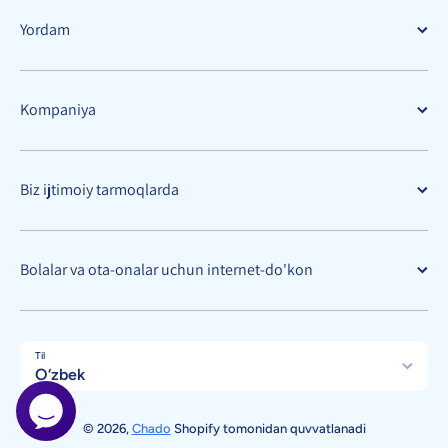
Yordam
Kompaniya
Biz ijtimoiy tarmoqlarda
Bolalar va ota-onalar uchun internet-do'kon
Til
O‘zbek
To'lov usullari
© 2026,
Chado
Shopify tomonidan quvvatlanadi