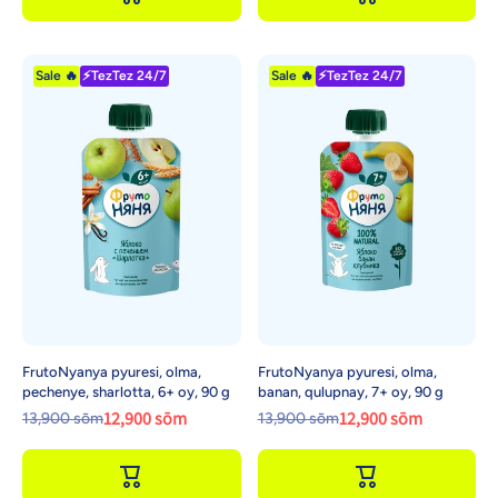
Sale 🔥
⚡TezTez 24/7
Sale 🔥
⚡TezTez 24/7
FrutoNyanya pyuresi, olma,
FrutoNyanya pyuresi, olma,
pechenye, sharlotta, 6+ oy, 90 g
banan, qulupnay, 7+ oy, 90 g
12,900 sōm
12,900 sōm
13,900 sōm
13,900 sōm