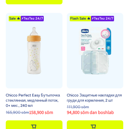
Sale 🔥
⚡TezTez 24/7
Flash Sale 🔥
⚡TezTez 24/7
Chicco Perfect Easy Бутылочка
Chicco Защитные накладки для
стеклянная, медленный поток,
груди для кормления, 2 шт
0+ мес., 240 мл
111,900 sōm
158,900 sōm
94,800 sōm dan boshlab
165,900 sōm