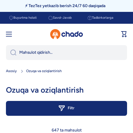
⚡ TezTez yetkazib berish 24/7 60 daqiqada
Umumiy ma'lumotga oʻtish
Buyurtma holati
Savol-Javob
Tadbirkorlarga
Savat
Mahsulot qidirish...
Asosiy
Ozuqa va oziqlantirish
Ozuqa va oziqlantirish
Filtr
647 ta mahsulot