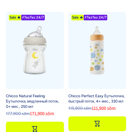
Sale 🔥
⚡TezTez 24/7
Sale 🔥
⚡TezTez 24/7
Chicco Natural Feeling
Chicco Perfect Easy Бутылочка,
Бутылочка, медленный поток,
быстрый поток, 4+ мес., 330 мл
0+ мес., 250 мл
111,900 sōm
115,900 sōm
171,900 sōm
177,900 sōm