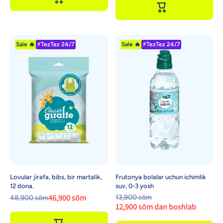
Sale 🔥
⚡TezTez 24/7
Sale 🔥
⚡TezTez 24/7
Lovular jirafa, bibs, bir martalik,
Frutonya bolalar uchun ichimlik
12 dona.
suv, 0-3 yosh
46,900 sōm
13,900 sōm
48,900 sōm
12,900 sōm dan boshlab