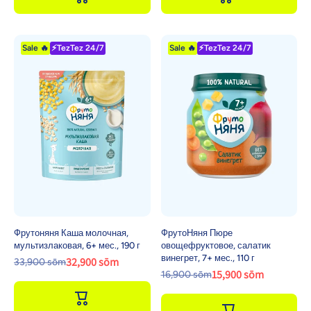
Sale 🔥
⚡TezTez 24/7
Sale 🔥
⚡TezTez 24/7
Фрутоняня Каша молочная,
ФрутоНяня Пюре
мультизлаковая, 6+ мес., 190 г
овощефруктовое, салатик
винегрет, 7+ мес., 110 г
32,900 sōm
33,900 sōm
15,900 sōm
16,900 sōm