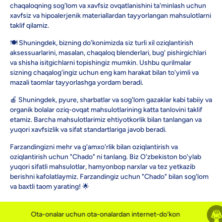
chaqaloqning sog'lom va xavfsiz ovqatlanishini ta'minlash uchun
xavfsiz va hipoalerjenik materiallardan tayyorlangan mahsulotlarni
taklif qilamiz.
🍽️ Shuningdek, bizning do'konimizda siz turli xil oziqlantirish
aksessuarlarini, masalan, chaqaloq blenderlari, bug' pishirgichlari
va shisha isitgichlarni topishingiz mumkin. Ushbu qurilmalar
sizning chaqalog'ingiz uchun eng kam harakat bilan to'yimli va
mazali taomlar tayyorlashga yordam beradi.
🍎 Shuningdek, pyure, sharbatlar va sog'lom gazaklar kabi tabiiy va
organik bolalar oziq-ovqat mahsulotlarining katta tanlovini taklif
etamiz. Barcha mahsulotlarimiz ehtiyotkorlik bilan tanlangan va
yuqori xavfsizlik va sifat standartlariga javob beradi.
Farzandingizni mehr va g'amxo'rlik bilan oziqlantirish va
oziqlantirish uchun "Chado" ni tanlang. Biz O'zbekiston bo'ylab
yuqori sifatli mahsulotlar, hamyonbop narxlar va tez yetkazib
berishni kafolatlaymiz. Farzandingiz uchun "Chado" bilan sog'lom
va baxtli taom yarating! 🌟
Ota-onalar uchun ota-onalardan internet-do'kon