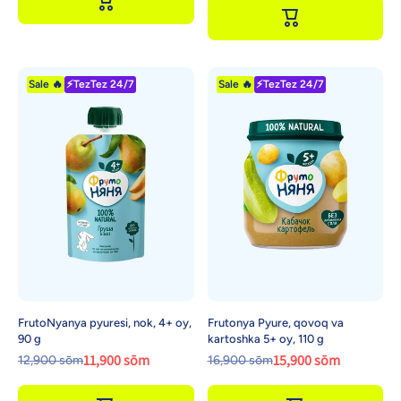
Sale 🔥
⚡TezTez 24/7
Sale 🔥
⚡TezTez 24/7
FrutoNyanya pyuresi, nok, 4+ oy,
Frutonya Pyure, qovoq va
90 g
kartoshka 5+ oy, 110 g
11,900 sōm
15,900 sōm
12,900 sōm
16,900 sōm