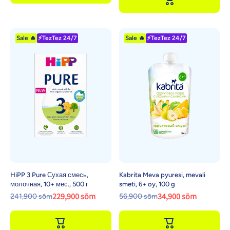
Sale 🔥
⚡TezTez 24/7
Sale 🔥
⚡TezTez 24/7
HiPP 3 Pure Сухая смесь,
Kabrita Meva pyuresi, mevali
молочная, 10+ мес., 500 г
smeti, 6+ oy, 100 g
229,900 sōm
34,900 sōm
241,900 sōm
56,900 sōm