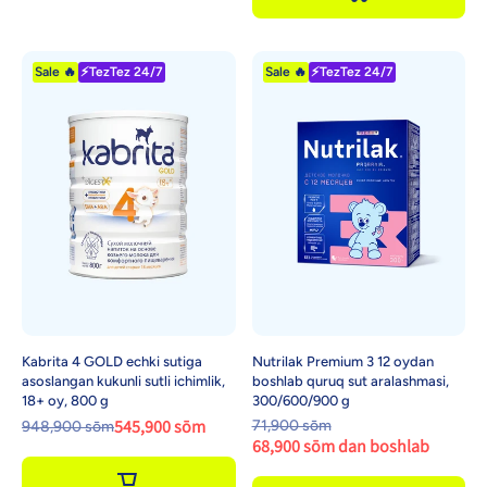
Sale 🔥
⚡TezTez 24/7
Sale 🔥
⚡TezTez 24/7
Kabrita 4 GOLD echki sutiga
Nutrilak Premium 3 12 oydan
asoslangan kukunli sutli ichimlik,
boshlab quruq sut aralashmasi,
18+ oy, 800 g
300/600/900 g
545,900 sōm
71,900 sōm
948,900 sōm
68,900 sōm dan boshlab