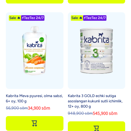
Sale 🔥
⚡TezTez 24/7
Sale 🔥
⚡TezTez 24/7
Kabrita Meva pyuresi, olma sabzi,
Kabrita 3 GOLD echki sutiga
6+ oy, 100 g
asoslangan kukunli sutli ichimlik,
12+ oy, 800 g
34,900 sōm
56,900 sōm
545,900 sōm
948,900 sōm