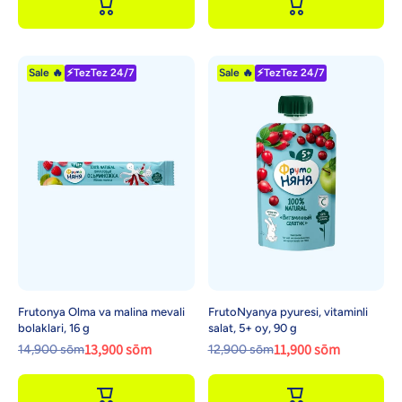
Sale 🔥
⚡TezTez 24/7
Sale 🔥
⚡TezTez 24/7
Frutonya Olma va malina mevali
FrutoNyanya pyuresi, vitaminli
bolaklari, 16 g
salat, 5+ oy, 90 g
13,900 sōm
11,900 sōm
14,900 sōm
12,900 sōm