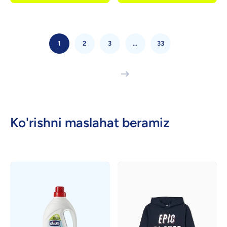
1
2
3
…
33
Ko'rishni maslahat beramiz