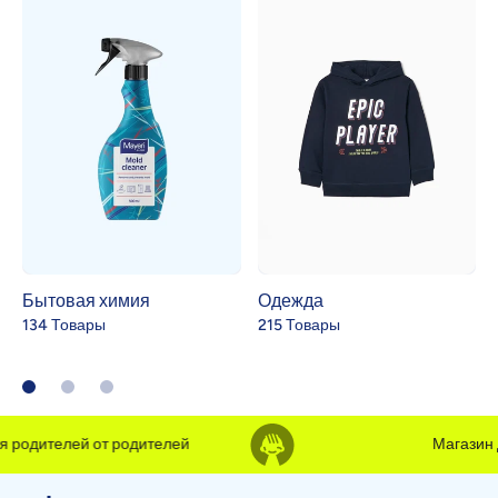
Бытовая химия
Одежда
134 Товары
215 Товары
одителей от родителей
Магазин для