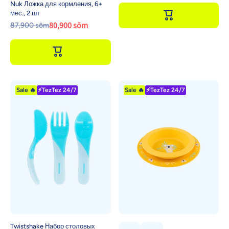
Nuk Ложка для кормления, 6+
мес., 2 шт
80,900 sōm
87,900 sōm
Sale 🔥
⚡TezTez 24/7
Sale 🔥
⚡TezTez 24/7
Twistshake Набор столовых