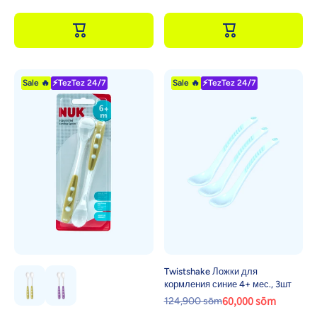
Sale 🔥
⚡TezTez 24/7
Sale 🔥
⚡TezTez 24/7
Twistshake Ложки для
кормления синие 4+ мес., 3шт
60,000 sōm
124,900 sōm