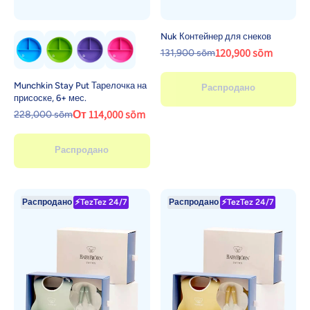
Nuk Контейнер для снеков
120,900 sōm
131,900 sōm
Munchkin Stay Put Тарелочка на
Распродано
присоске, 6+ мес.
От 114,000 sōm
228,000 sōm
Распродано
Распродано
⚡TezTez 24/7
Распродано
⚡TezTez 24/7