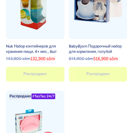
Nuk Набор контейнеров для
BabyBjorn Подарочный набор
хранения пищи, 4+ мес., 6шт
для кормления, голубой
132,900 sōm
516,900 sōm
143,900 sōm
614,900 sōm
Распродано
Распродано
Распродано
⚡TezTez 24/7