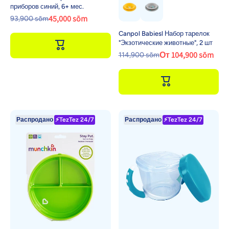
приборов синий, 6+ мес.
45,000 sōm
93,900 sōm
Canpol Babiesl Набор тарелок
"Экзотические животные", 2 шт
От 104,900 sōm
114,900 sōm
Распродано
⚡TezTez 24/7
Распродано
⚡TezTez 24/7