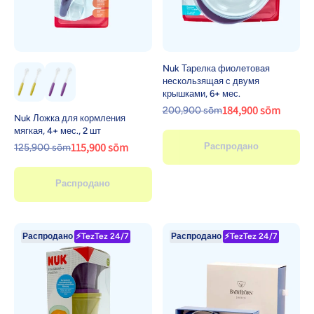
Nuk Тарелка фиолетовая
нескользящая с двумя
крышками, 6+ мес.
184,900 sōm
200,900 sōm
Nuk Ложка для кормления
мягкая, 4+ мес., 2 шт
115,900 sōm
Распродано
125,900 sōm
Распродано
Распродано
⚡TezTez 24/7
Распродано
⚡TezTez 24/7