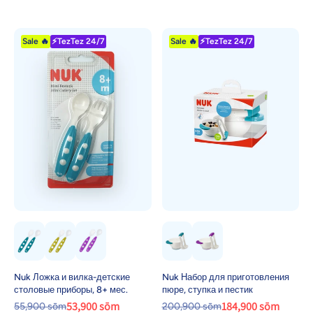
Sale 🔥
⚡TezTez 24/7
Sale 🔥
⚡TezTez 24/7
Nuk Ложка и вилка-детские
Nuk Набор для приготовления
столовые приборы, 8+ мес.
пюре, ступка и пестик
53,900 sōm
184,900 sōm
55,900 sōm
200,900 sōm