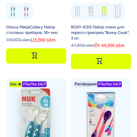
Chicco MetalCutlery Набор
ROXY-KIDS Набор ложек для
столовых приборов, 18+ мес.
первого прикорма "Bunny Cook",
3 шт.
115,900 sōm
119,900 sōm
От 44,900 sōm
47,900 sōm
Sale 🔥
⚡TezTez 24/7
Распродано
⚡TezTez 24/7