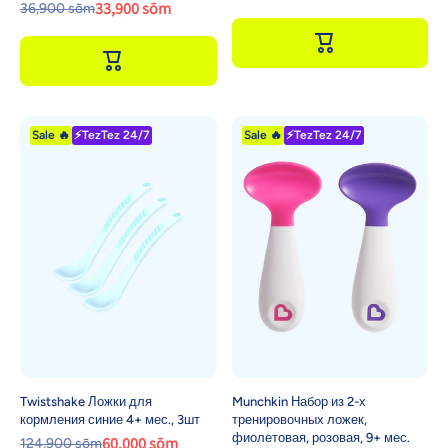
33,900 sōm
36,900 sōm
Sale 🔥
⚡TezTez 24/7
Sale 🔥
⚡TezTez 24/7
Twistshake Ложки для
Munchkin Набор из 2-х
кормления синие 4+ мес., 3шт
тренировочных ложек,
фиолетовая, розовая, 9+ мес.
60,000 sōm
124,900 sōm