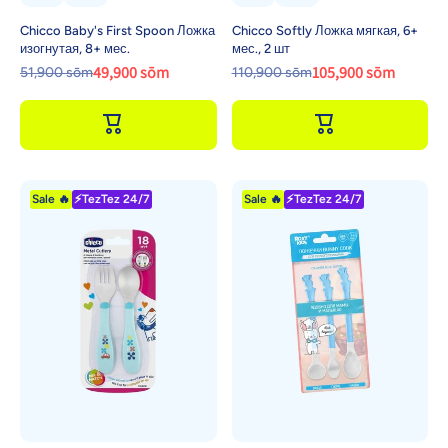
Chicco Baby's First Spoon Ложка
Chicco Softly Ложка мягкая, 6+
изогнутая, 8+ мес.
мес., 2 шт
49,900 sōm
105,900 sōm
51,900 sōm
110,900 sōm
Sale 🔥
⚡TezTez 24/7
Sale 🔥
⚡TezTez 24/7