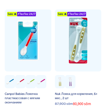
Sale 🔥
⚡TezTez 24/7
Sale 🔥
⚡TezTez 24/7
Canpol Babies Ложечка
Nuk Ложка для кормления, 6+
пластмассовая с мягким
мес., 2 шт
окончанием
80,900 sōm
87,900 sōm