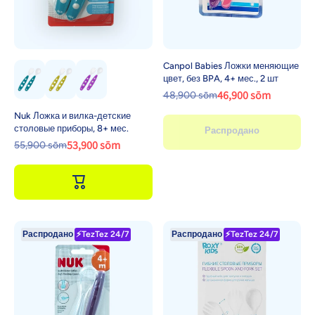
Canpol Babies Ложки меняющие
цвет, без BPA, 4+ мес., 2 шт
46,900 sōm
48,900 sōm
Nuk Ложка и вилка-детские
столовые приборы, 8+ мес.
Распродано
53,900 sōm
55,900 sōm
Распродано
⚡TezTez 24/7
Распродано
⚡TezTez 24/7