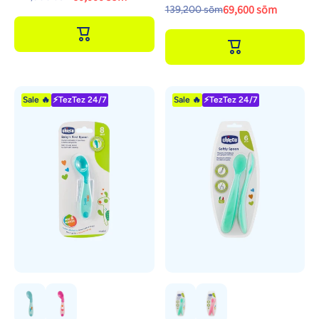
69,600 sōm
139,200 sōm
Sale 🔥
⚡TezTez 24/7
Sale 🔥
⚡TezTez 24/7