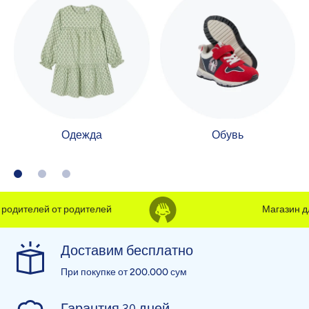
Одежда
Обувь
одителей от родителей
Магазин для
Доставим бесплатно
При покупке от 200.000 сум
Гарантия 30 дней