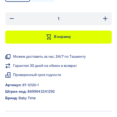
Уменьшить
Увели
количество для
количес
Baby Time
Baby 
Ортодонические
Ортодон
соски-пустышки
соски-п
В корзину
с крышкой, 6-18
с крышко
мес.
ме
Можем доставить за час, 24/7 по Ташкенту
Гарантия 30 дней на обмен и возврат
Проверенный срок годности
Артикул:
BT-12120-1
Штрих-код:
8699943241292
Бренд:
Baby Time