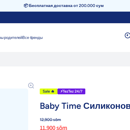
📦 Бесплатная доставка от 200.000 сум
вы родителей
Все бренды
Sale 🔥
⚡TezTez 24/7
Baby Time Силиконова
12,900 sōm
11,900 sōm