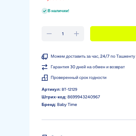
В наличии!
Уменьшить
Увеличить
количество
количество
для Baby
для Baby
Time
Time
Силиконовая
Силиконовая
соска, 0-6
соска, 0-6
Можем доставить за час, 24/7 по Ташкенту
мес.
мес.
Гарантия 30 дней на обмен и возврат
Проверенный срок годности
Артикул:
BT-12129
Штрих-код:
8699943240967
Бренд:
Baby Time