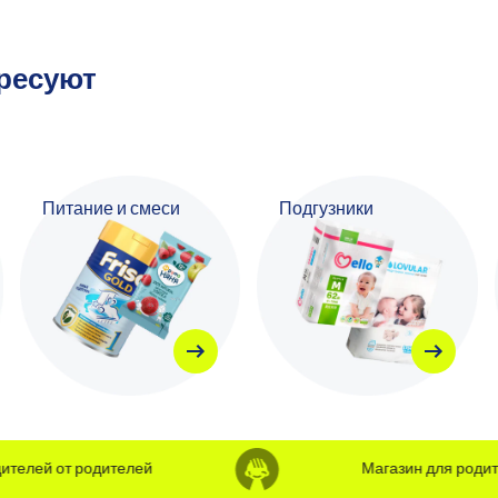
ересуют
Питание и смеси
Подгузники
лей от родителей
Магазин для родителе