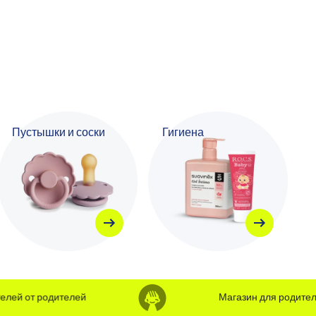
Пустышки и соски
Гигиена
й от родителей
Магазин для родителей 