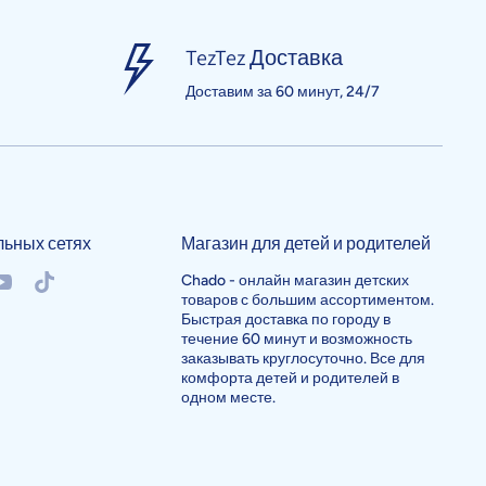
TezTez Доставка
Доставим за 60 минут, 24/7
льных сетях
Магазин для детей и родителей
/chadouzb
okcom/chadouzb
outubecom/@chado982
tiktokcom/@chadouzb
Chado - онлайн магазин детских
товаров с большим ассортиментом.
Быстрая доставка по городу в
течение 60 минут и возможность
заказывать круглосуточно. Все для
комфорта детей и родителей в
одном месте.