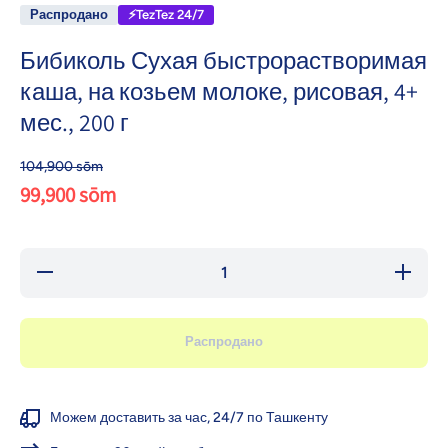
Распродано
⚡TezTez 24/7
Бибиколь Сухая быстрорастворимая
каша, на козьем молоке, рисовая, 4+
мес., 200 г
104,900 sōm
99,900 sōm
Уменьшить
Уве
количество для
количе
Бибиколь Сухая
Бибико
быстрорастворимая
быстрор
каша, на козьем
каша, 
Распродано
молоке, рисовая,
молоке,
4+ мес., 200 г
4+ мес
Можем доставить за час, 24/7 по Ташкенту