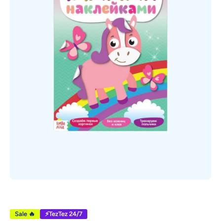
Открыть медиа 1 в модальном режиме
Sale 🔥
⚡TezTez 24/7