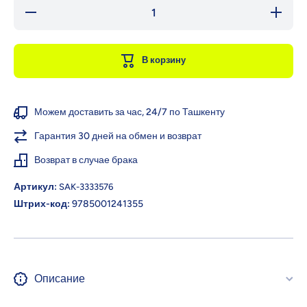
Уменьшить
Увеличи
количество
количес
для
для
БукваЛенд
БукваЛе
Аппликации
Апплика
В корзину
наклейками
наклейк
Можем доставить за час, 24/7 по Ташкенту
Гарантия 30 дней на обмен и возврат
Возврат в случае брака
Артикул:
SAK-3333576
Штрих-код:
9785001241355
Описание