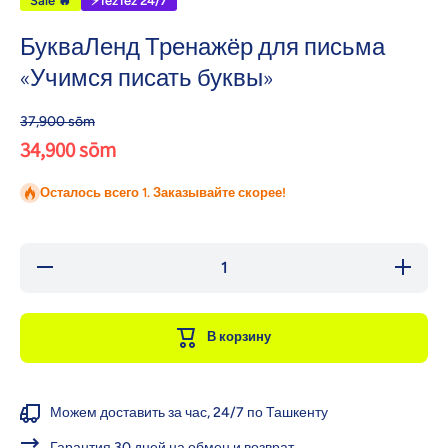
Sale 🔥
⚡TezTez 24/7
БукваЛенд Тренажёр для письма
«Учимся писать буквы»
37,900 sōm
34,900 sōm
Осталось всего 1. Заказывайте скорее!
Уменьшить
Увеличи
количество
количест
для
для
БукваЛенд
БукваЛе
Тренажёр
Тренаж
В корзину
для
для
письма
письм
«Учимся
«Учимс
писать
писать
буквы»
буквы»
Можем доставить за час, 24/7 по Ташкенту
Гарантия 30 дней на обмен и возврат