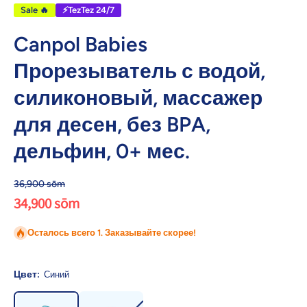
Sale 🔥
⚡TezTez 24/7
Canpol Babies
Прорезыватель с водой,
силиконовый, массажер
для десен, без BPA,
дельфин, 0+ мес.
36,900 sōm
34,900 sōm
Осталось всего 1. Заказывайте скорее!
Цвет:
Синий