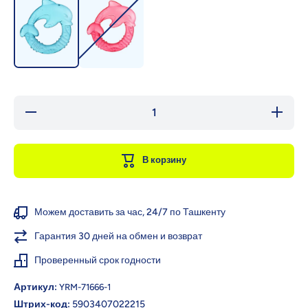
Уменьшить
Увели
количество
количе
для Canpol
для Ca
Babies
Babi
Прорезыватель
Прорезы
В корзину
с водой,
с вод
силиконовый,
силикон
массажер для
массаже
десен, без
десен,
BPA, дельфин,
BPA, де
Можем доставить за час, 24/7 по Ташкенту
0+ мес.
0+ м
Гарантия 30 дней на обмен и возврат
Проверенный срок годности
Артикул:
YRM-71666-1
Штрих-код:
5903407022215