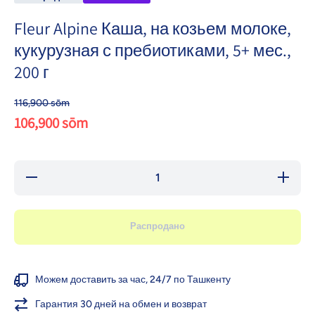
Fleur Alpine Каша, на козьем молоке,
кукурузная с пребиотиками, 5+ мес.,
200 г
116,900 sōm
106,900 sōm
Уменьшить
Увелич
количество
количе
для Fleur
для Fl
Alpine Каша,
Alpine 
на козьем
на коз
Распродано
молоке,
молок
кукурузная с
кукуруз
пребиотиками,
пребиоти
5+ мес., 200 г
5+ мес., 
Можем доставить за час, 24/7 по Ташкенту
Гарантия 30 дней на обмен и возврат