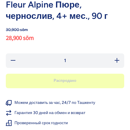
Fleur Alpine Пюре,
чернослив, 4+ мес., 90 г
30,900 sōm
28,900 sōm
Уменьшить
Увеличи
количество
количест
для Fleur
для Fle
Alpine
Alpine
Пюре,
Пюре,
Распродано
чернослив,
черносли
4+ мес., 90
4+ мес.,
г
г
Можем доставить за час, 24/7 по Ташкенту
Гарантия 30 дней на обмен и возврат
Проверенный срок годности