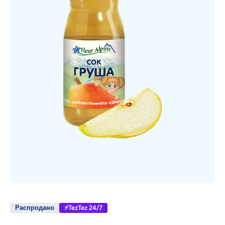
Открыть медиа 1 в модальном режиме
Распродано
⚡TezTez 24/7