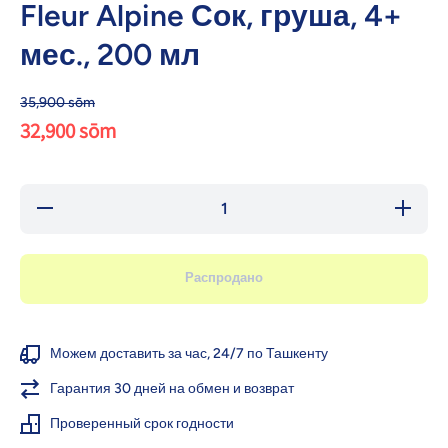
Fleur Alpine Сок, груша, 4+
мес., 200 мл
35,900 sōm
32,900 sōm
Уменьшить
Увеличи
количество
количест
для Fleur
для Fle
Alpine Сок,
Alpine Со
груша, 4+
груша, 
Распродано
мес., 200
мес., 2
мл
мл
Можем доставить за час, 24/7 по Ташкенту
Гарантия 30 дней на обмен и возврат
Проверенный срок годности