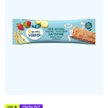
Открыть медиа 1 в модальном режиме
Sale 🔥
⚡TezTez 24/7