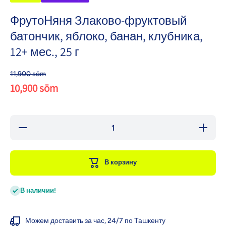
ФрутоНяня Злаково-фруктовый
батончик, яблоко, банан, клубника,
12+ мес., 25 г
11,900 sōm
10,900 sōm
Уменьшить
Увеличи
количество
количест
для
для
ФрутоНяня
ФрутоНя
Злаково-
Злаково
В корзину
фруктовый
фруктов
батончик,
батончи
яблоко,
яблоко
банан,
банан,
В наличии!
клубника,
клубник
12+ мес.,
12+ мес
25 г
25 г
Можем доставить за час, 24/7 по Ташкенту