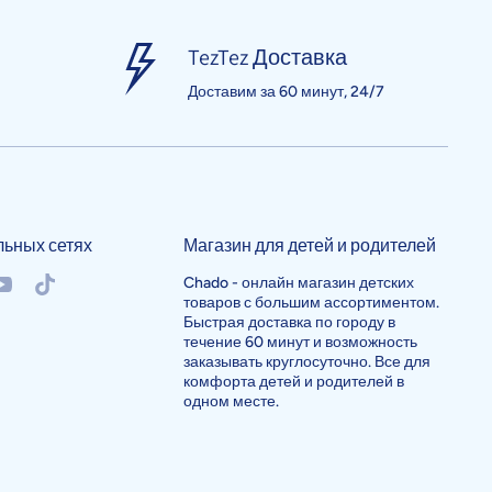
TezTez Доставка
Доставим за 60 минут, 24/7
льных сетях
Магазин для детей и родителей
/chadouzb
okcom/chadouzb
outubecom/@chado982
tiktokcom/@chadouzb
Chado - онлайн магазин детских
товаров с большим ассортиментом.
Быстрая доставка по городу в
течение 60 минут и возможность
заказывать круглосуточно. Все для
комфорта детей и родителей в
одном месте.