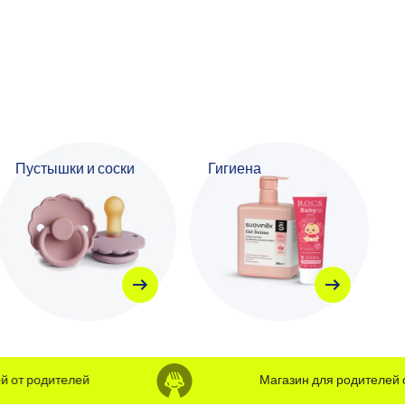
Пустышки и соски
Гигиена
т родителей
Магазин для родителей от 