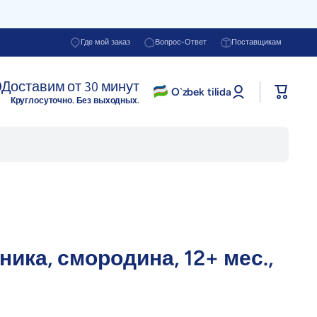
Где мой заказ
Вопрос-Ответ
Поставщикам
Доставим от 30 минут
Войти в
O`zbek tilida
Корзина
профиль
Круглосуточно. Без выходных.
ника, смородина, 12+ мес.,