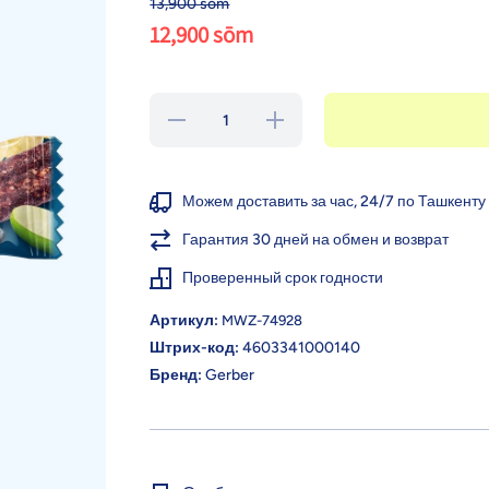
13,900 sōm
12,900 sōm
Уменьшить
Увеличить
количество
количество
для Gerber
для Gerber
Батончик,
Батончик,
черника,
черника,
смородина,
смородина,
Можем доставить за час, 24/7 по Ташкенту
12+ мес.,
12+ мес.,
25 г
25 г
Гарантия 30 дней на обмен и возврат
Проверенный срок годности
Артикул:
MWZ-74928
Штрих-код:
4603341000140
Бренд:
Gerber