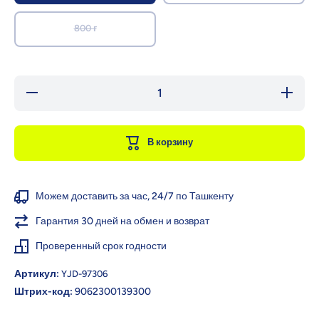
800 г
Уменьшить
Увеличи
количество
количес
для HiPP 2
для HiPP
Organic
Organi
Сухая
Сухая
В корзину
смесь,
смесь,
молочная,
молочна
6+ мес.,
6+ мес.
300/600/800
300/600/
г
г
Можем доставить за час, 24/7 по Ташкенту
Гарантия 30 дней на обмен и возврат
Проверенный срок годности
Артикул:
YJD-97306
Штрих-код:
9062300139300