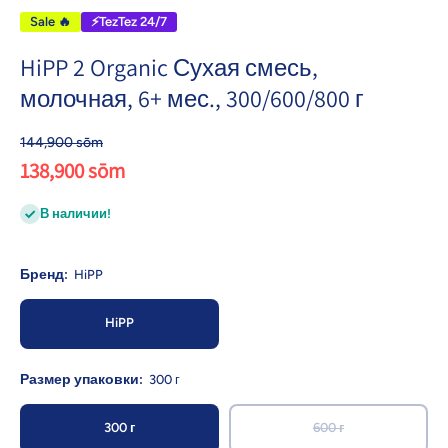
Sale 🔥
⚡TezTez 24/7
HiPP 2 Organic Сухая смесь,
молочная, 6+ мес., 300/600/800 г
144,900 sōm
138,900 sōm
В наличии!
Бренд:
HiPP
HiPP
Размер упаковки:
300 г
300 г
600 г