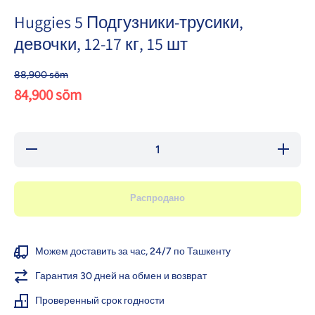
Huggies 5 Подгузники-трусики,
девочки, 12-17 кг, 15 шт
88,900 sōm
84,900 sōm
Уменьшить
Увеличи
количество
количес
для
для
Huggies 5
Huggies
Подгузники-
Подгузни
Распродано
трусики,
трусики
девочки,
девочк
12-17 кг, 15
12-17 кг,
шт
шт
Можем доставить за час, 24/7 по Ташкенту
Гарантия 30 дней на обмен и возврат
Проверенный срок годности