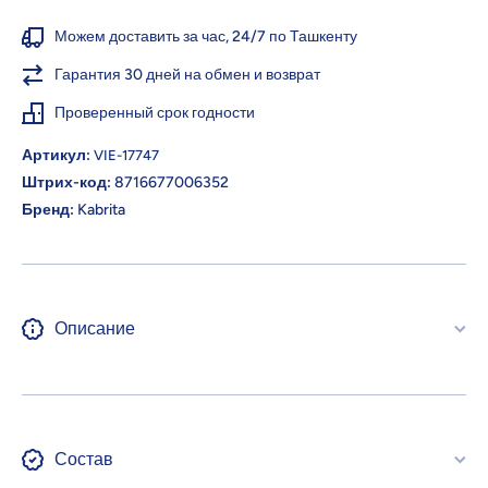
абрикос,
абрикос
5+ мес.,
5+ мес.
Можем доставить за час, 24/7 по Ташкенту
180 г
180 г
Гарантия 30 дней на обмен и возврат
Проверенный срок годности
Артикул:
VIE-17747
Штрих-код:
8716677006352
Бренд:
Kabrita
Описание
Состав