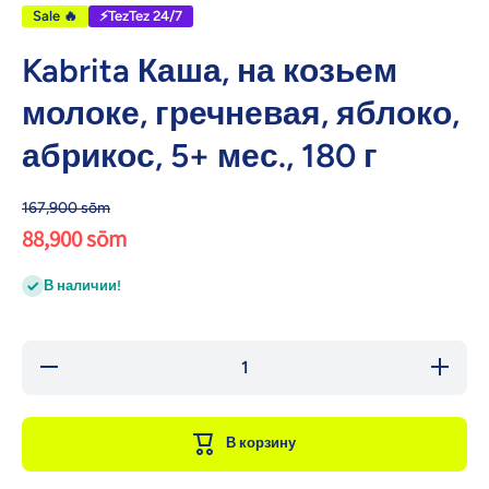
Sale 🔥
⚡TezTez 24/7
Kabrita Каша, на козьем
молоке, гречневая, яблоко,
абрикос, 5+ мес., 180 г
167,900 sōm
88,900 sōm
В наличии!
Уменьшить
Увеличи
количество
количест
для Kabrita
для Kabr
Каша, на
Каша, н
козьем
козьем
В корзину
молоке,
молоке
гречневая,
гречнева
яблоко,
яблоко