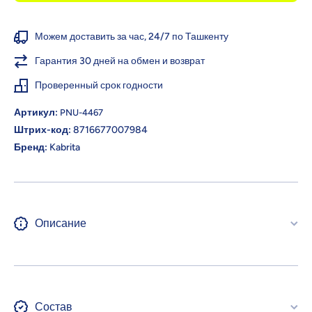
бананом и
банано
черносливом,
черносли
6+ мес., 180 г
6+ мес., 
Можем доставить за час, 24/7 по Ташкенту
Гарантия 30 дней на обмен и возврат
Проверенный срок годности
Артикул:
PNU-4467
Штрих-код:
8716677007984
Бренд:
Kabrita
Описание
Состав