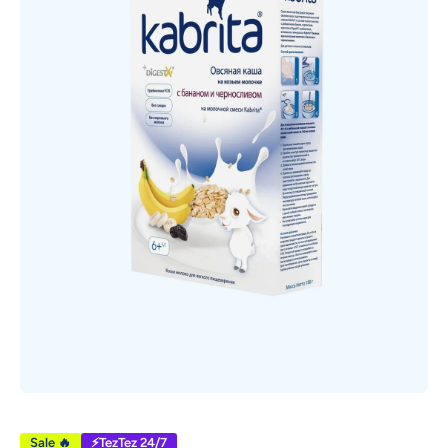
Открыть медиа 1 в модальном режиме
Sale 🔥
⚡TezTez 24/7