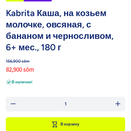
Kabrita Каша, на козьем
молочке, овсяная, с
бананом и черносливом,
6+ мес., 180 г
156,900 sōm
82,900 sōm
В наличии!
Уменьшить
Увелич
количество
количес
для Kabrita
для Kab
Каша, на
Каша, 
козьем
козье
В корзину
молочке,
молочк
овсяная, с
овсяная