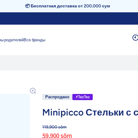
📦 Бесплатная доставка от 200.000 сум
вы родителей
Все бренды
Распродано
⚡TezTez
Minipicco Стельки с 
119,900 sōm
59,900 sōm