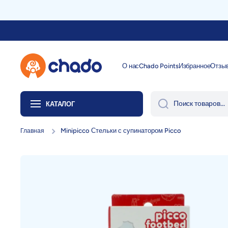
Перейти к содержанию
О нас
Chado Points
Избранное
Отзы
Поиск товаров...
КАТАЛОГ
Minipicco Стельки с супинатором Picco
Главная
Перейти к информации о продукте