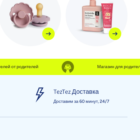
й от родителей
Магазин для родителей 
TezTez Доставка
Доставим за 60 минут, 24/7