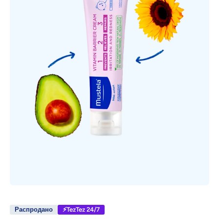
Открыть медиа 1 в модальном режиме
Распродано
⚡TezTez 24/7