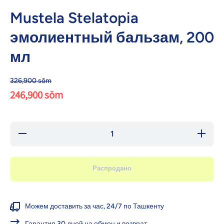
Mustela Stelatopia
эмолиентный бальзам, 200
мл
326,900 sōm
246,900 sōm
Уменьшить
Увелич
количество
количес
для Mustela
для Mus
Stelatopia
Stelato
эмолиентный
эмолиен
Распродано
бальзам, 200
бальзам,
мл
мл
Можем доставить за час, 24/7 по Ташкенту
Гарантия 30 дней на обмен и возврат