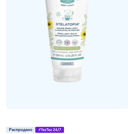
Открыть медиа 1 в модальном режиме
Распродано
⚡TezTez 24/7