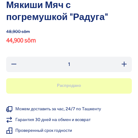
Мякиши Мяч с
погремушкой "Радуга"
48,900 sōm
44,900 sōm
Уменьшить
Увел
количество для
количе
Мякиши Мяч с
Мякиш
погремушкой
погре
&quot;Радуга&quot;
&quot;Ра
Распродано
Можем доставить за час, 24/7 по Ташкенту
Гарантия 30 дней на обмен и возврат
Проверенный срок годности