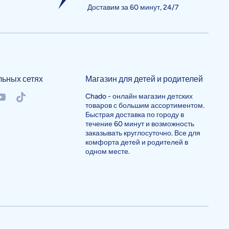
Доставим за 60 минут, 24/7
льных сетях
Магазин для детей и родителей
/chadouzb
okcom/chadouzb
outubecom/@chado982
tiktokcom/@chadouzb
Chado - онлайн магазин детских
товаров с большим ассортиментом.
Быстрая доставка по городу в
течение 60 минут и возможность
заказывать круглосуточно. Все для
комфорта детей и родителей в
одном месте.