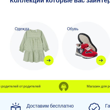
Коллекции которые вас заинте
Одежда
Обувь
дителей от родителей
Магазин для роди
Доставим бесплатно
Га