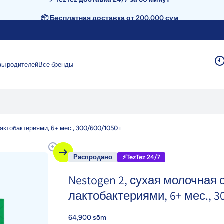
📦 Бесплатная доставка от 200.000 сум
вы родителей
Все бренды
актобактериями, 6+ мес., 300/600/1050 г
Распродано
⚡TezTez 24/7
Nestogen 2, сухая молочная
лактобактериями, 6+ мес., 30
64,900 sōm