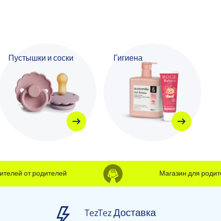
Пустышки и соски
Гигиена
лей от родителей
Магазин для родителе
TezTez Доставка