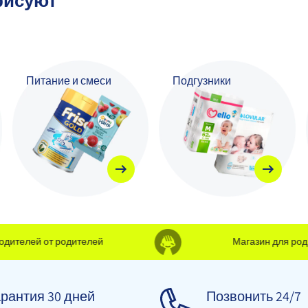
рисуют
Питание и смеси
Подгузники
телей от родителей
Магазин для родите
рантия 30 дней
Позвонить 24/7