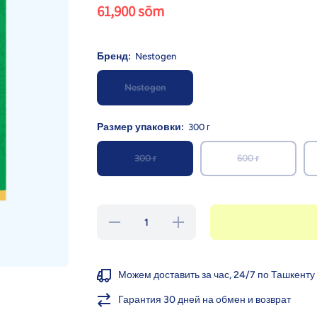
61,900 sōm
Бренд:
Nestogen
Nestogen
Размер упаковки:
300 г
300 г
600 г
Уменьшить
Увеличить
количество для
количество для
Nestogen 2,
Nestogen 2,
сухая молочная
сухая молочная
смесь с
смесь с
пребиотиками и
пребиотиками и
Можем доставить за час, 24/7 по Ташкенту
лактобактериями,
лактобактериями,
6+ мес.,
6+ мес.,
Гарантия 30 дней на обмен и возврат
300/600/1050 г
300/600/1050 г