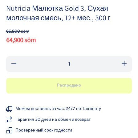
Nutricia Малютка Gold 3, Сухая
молочная смесь, 12+ мес., 300 г
66,900 sōm
64,900 sōm
Уменьшить
Увеличи
количество
количест
для
для
Nutricia
Nutrici
Малютка
Малютк
Распродано
Gold 3,
Gold 3,
Сухая
Сухая
молочная
молочн
смесь, 12+
смесь, 1
мес., 300 г
мес., 300
Можем доставить за час, 24/7 по Ташкенту
Гарантия 30 дней на обмен и возврат
Проверенный срок годности