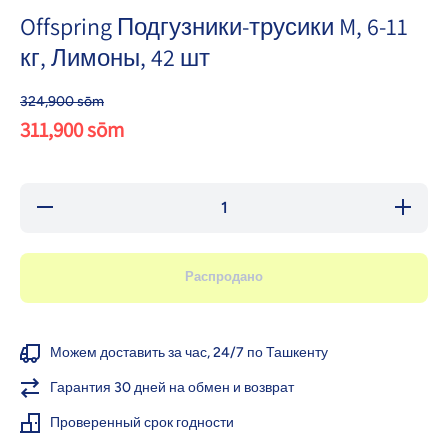
Offspring Подгузники-трусики M, 6-11
кг, Лимоны, 42 шт
324,900 sōm
311,900 sōm
Уменьшить
Увеличи
количество
количес
для
для
Offspring
Offspri
Подгузники-
Подгузни
Распродано
трусики M,
трусики
6-11 кг,
6-11 кг
Лимоны, 42
Лимоны,
шт
шт
Можем доставить за час, 24/7 по Ташкенту
Гарантия 30 дней на обмен и возврат
Проверенный срок годности