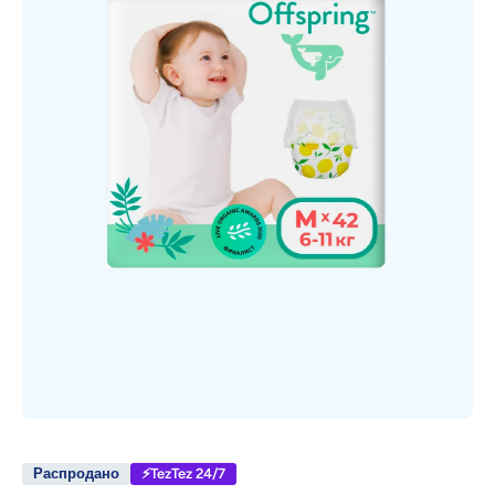
Открыть медиа 1 в модальном режиме
Распродано
⚡TezTez 24/7