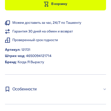
без сахара,
без 
В корзину
гомогенизированное
гомогени
стерилизованное,
стерили
4+ мес., 90 г
4+ ме
Можем доставить за час, 24/7 по Ташкенту
Гарантия 30 дней на обмен и возврат
Проверенный срок годности
Артикул:
121721
Штрих-код:
4650094121714
Бренд:
Когда Я Вырасту
Особенности