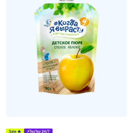
Открыть медиа 1 в модальном режиме
Sale 🔥
⚡TezTez 24/7