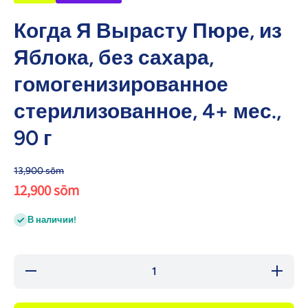
Когда Я Вырасту Пюре, из
Яблока, без сахара,
гомогенизированное
стерилизованное, 4+ мес.,
90 г
13,900 sōm
12,900 sōm
В наличии!
Уменьшить
Уве
количество для
количе
Когда Я Вырасту
Когда 
Пюре, из Яблока,
Пюре, и