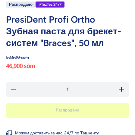
Распродано
⚡TezTez 24/7
PresiDent Profi Ortho
Зубная паста для брекет-
систем "Braces", 50 мл
50,900 sōm
46,900 sōm
Уменьшить
Уве
количество для
количе
PresiDent Profi
PresiD
Ortho Зубная паста
Ortho Зу
для брекет-систем
для бре
Распродано
&quot;Braces&quot;,
&quot;Br
50 мл
5
Можем доставить за час, 24/7 по Ташкенту