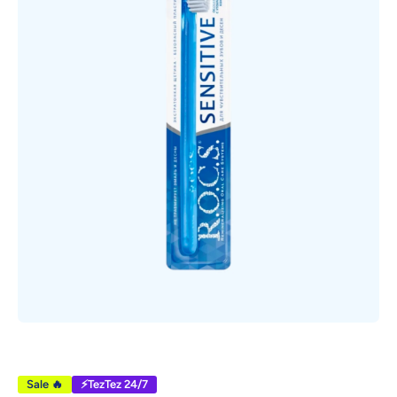
Открыть медиа 1 в модальном режиме
Sale 🔥
⚡TezTez 24/7