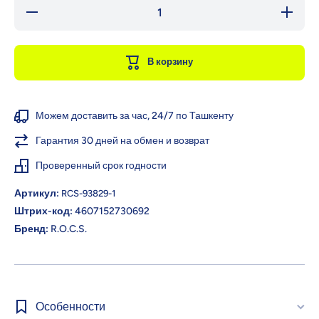
Уменьшить
Увеличи
количество
количест
для
для
R.O.C.S.
R.O.C.S
Зубная
Зубная
В корзину
щетка
щетка
Sensitive,
Sensitiv
мягкая
мягкая
Можем доставить за час, 24/7 по Ташкенту
Гарантия 30 дней на обмен и возврат
Проверенный срок годности
Артикул:
RCS-93829-1
Штрих-код:
4607152730692
Бренд:
R.O.C.S.
Особенности