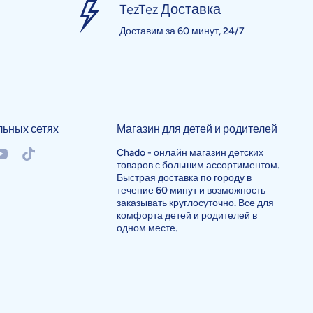
TezTez Доставка
Доставим за 60 минут, 24/7
льных сетях
Магазин для детей и родителей
/chadouzb
okcom/chadouzb
outubecom/@chado982
tiktokcom/@chadouzb
Chado - онлайн магазин детских
товаров с большим ассортиментом.
Быстрая доставка по городу в
течение 60 минут и возможность
заказывать круглосуточно. Все для
комфорта детей и родителей в
одном месте.