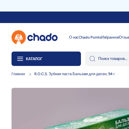
Перейти к содержанию
О нас
Chado Points
Избранное
Отзы
Поиск товаров...
КАТАЛОГ
R.O.C.S. Зубная паста Бальзам для десен, 94 г
Главная
Перейти к информации о продукте