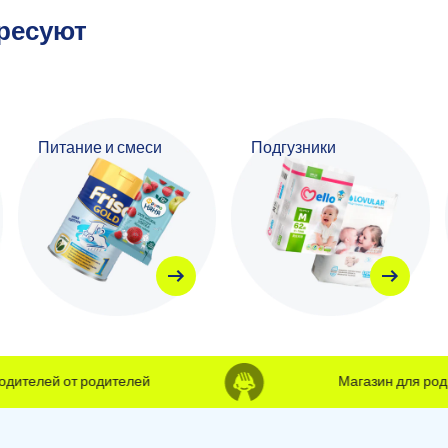
ересуют
Питание и смеси
Подгузники
телей от родителей
Магазин для родите