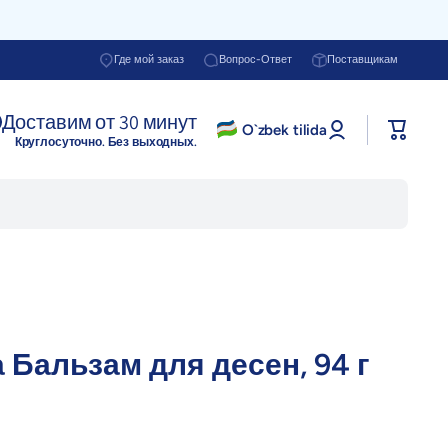
Где мой заказ
Вопрос-Ответ
Поставщикам
Доставим от 30 минут
Войти в
O`zbek tilida
Корзина
профиль
Круглосуточно. Без выходных.
а Бальзам для десен, 94 г