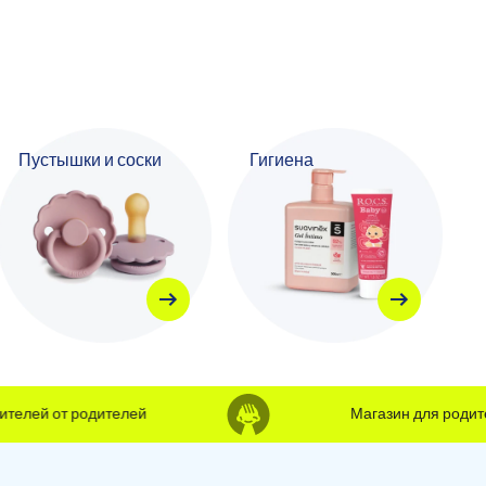
Пустышки и соски
Гигиена
лей от родителей
Магазин для родителе