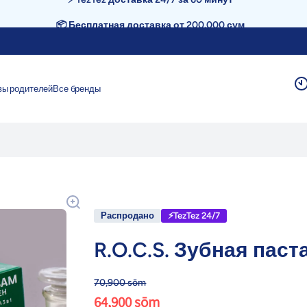
📦 Бесплатная доставка от 200.000 сум
вы родителей
Все бренды
Распродано
⚡TezTez 24/7
R.O.C.S. Зубная паст
70,900 sōm
64,900 sōm