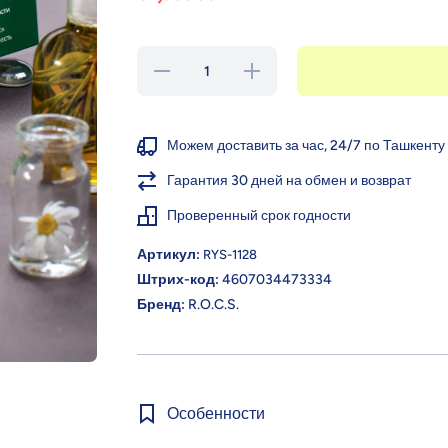
Уменьшить
Увеличить
количество
количество
для
для
R.O.C.S.
R.O.C.S.
Зубная
Зубная
паста
паста
Можем доставить за час, 24/7 по Ташкенту
Бальзам
Бальзам
для десен,
для десен,
Гарантия 30 дней на обмен и возврат
94 г
94 г
Проверенный срок годности
Артикул:
RYS-1128
Штрих-код:
4607034473334
Бренд:
R.O.C.S.
Особенности