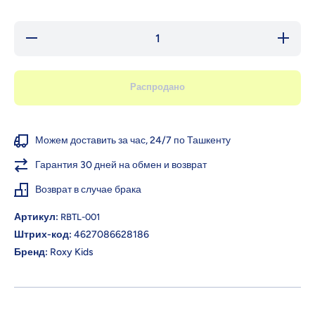
Уменьшить
Увелич
количество
количе
для ROXY-
для RO
KIDS
KID
Бутылочка с
Бутылоч
Распродано
антиколиковой
антиколи
соской,
соско
120/160/260
120/160
мл., 0+ мес.
мл., 0+
Можем доставить за час, 24/7 по Ташкенту
Гарантия 30 дней на обмен и возврат
Возврат в случае брака
Артикул:
RBTL-001
Штрих-код:
4627086628186
Бренд:
Roxy Kids