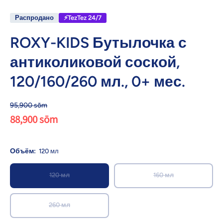
Распродано
⚡TezTez 24/7
ROXY-KIDS Бутылочка с
антиколиковой соской,
120/160/260 мл., 0+ мес.
95,900 sōm
88,900 sōm
Объём:
120 мл
120 мл
160 мл
260 мл