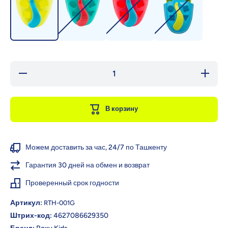
Уменьшить
Увел
количество для
количес
ROXY-KIDS
ROXY
Органайзер-
Орган
сортер
сор
В корзину
&quot;Dino&quot;
&quot;Di
для игрушек и
для иг
банных
бан
принадлежностей
принадл
Можем доставить за час, 24/7 по Ташкенту
Гарантия 30 дней на обмен и возврат
Проверенный срок годности
Артикул:
RTH-001G
Штрих-код:
4627086629350