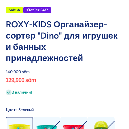
Sale 🔥
⚡TezTez 24/7
ROXY-KIDS Органайзер-
сортер "Dino" для игрушек
и банных
принадлежностей
140,900 sōm
129,900 sōm
В наличии!
Цвет:
Зеленый