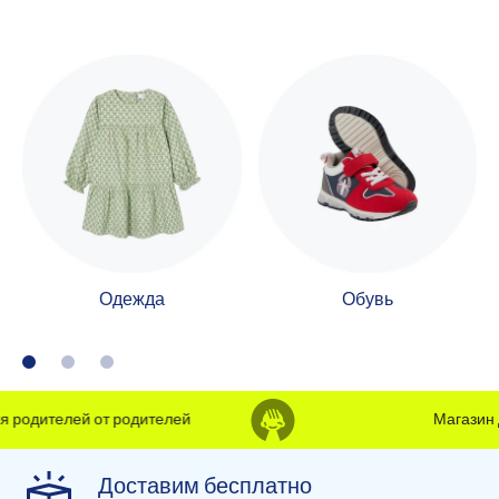
Одежда
Обувь
родителей от родителей
Магазин дл
Доставим бесплатно