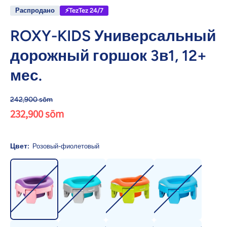
Распродано
⚡TezTez 24/7
ROXY-KIDS Универсальный
дорожный горшок 3в1, 12+
мес.
242,900 sōm
232,900 sōm
Цвет:
Розовый-фиолетовый