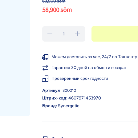
63,900 sōm
58,900 sōm
Уменьшить
Увеличить
количество для
количество для
Synergetic Крем
Synergetic Крем
для рук и тела,
для рук и тела,
Сандал и ягоды
Сандал и ягоды
можжевельника,
можжевельника,
Можем доставить за час, 24/7 по Ташкенту
380 мл
380 мл
Гарантия 30 дней на обмен и возврат
Проверенный срок годности
Артикул:
300010
Штрих-код:
4607971453970
Бренд:
Synergetic