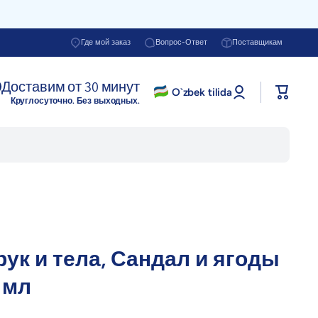
Где мой заказ
Вопрос-Ответ
Поставщикам
Доставим от 30 минут
Войти в
O`zbek tilida
Корзина
профиль
Круглосуточно. Без выходных.
рук и тела, Сандал и ягоды
 мл