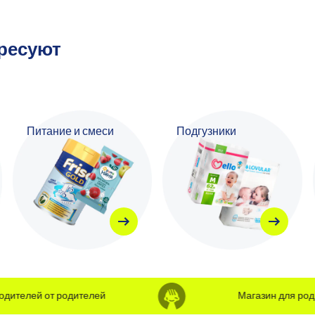
ересуют
Питание и смеси
Подгузники
ителей от родителей
Магазин для родит