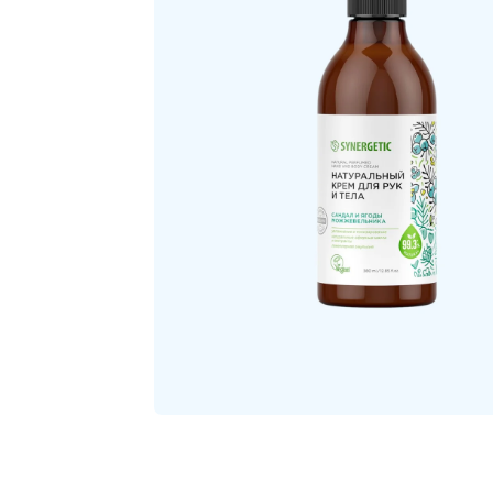
Воспроизвести
видео
Открыть медиа 1 в модальном режиме