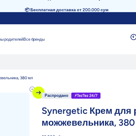
📦 Бесплатная доставка от 200.000 сум
вы родителей
Все бренды
евельника, 380 мл
Распродано
⚡TezTez 24/7
Synergetic Крем для 
можжевельника, 380