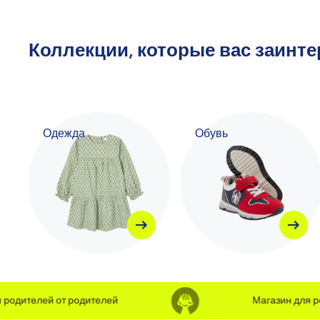
Коллекции, которые вас заинт
Одежда
Обувь
одителей от родителей
Магазин для род