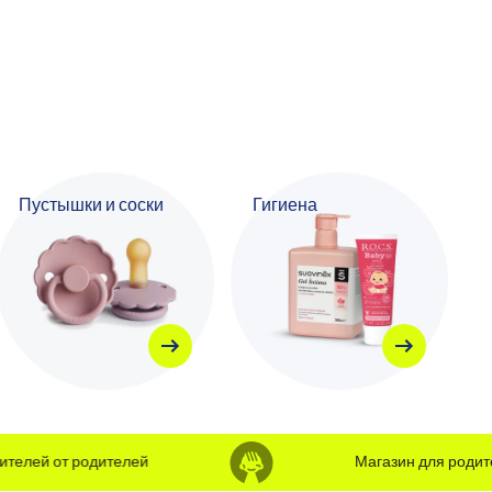
Пустышки и соски
Гигиена
елей от родителей
Магазин для родител