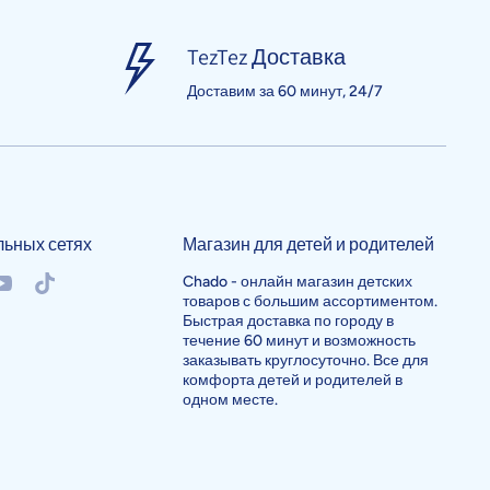
TezTez Доставка
Доставим за 60 минут, 24/7
льных сетях
Магазин для детей и родителей
/chadouzb
okcom/chadouzb
outubecom/@chado982
tiktokcom/@chadouzb
Chado - онлайн магазин детских
товаров с большим ассортиментом.
Быстрая доставка по городу в
течение 60 минут и возможность
заказывать круглосуточно. Все для
комфорта детей и родителей в
одном месте.