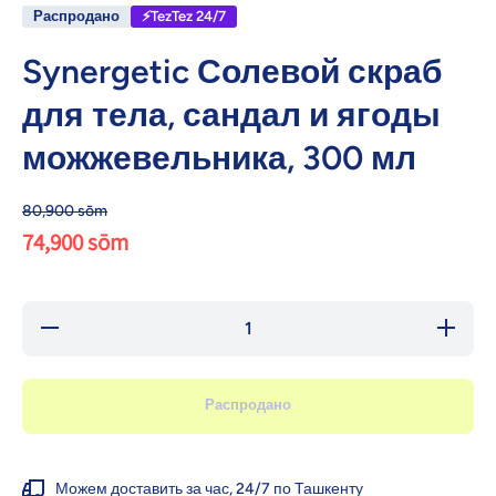
Распродано
⚡TezTez 24/7
Synergetic Солевой скраб
для тела, сандал и ягоды
можжевельника, 300 мл
80,900 sōm
74,900 sōm
Уменьшить
Увели
количество для
количес
Synergetic
Syner
Солевой скраб
Солевой
для тела,
для т
Распродано
сандал и ягоды
сандал 
можжевельника,
можжеве
300 мл
300
Можем доставить за час, 24/7 по Ташкенту