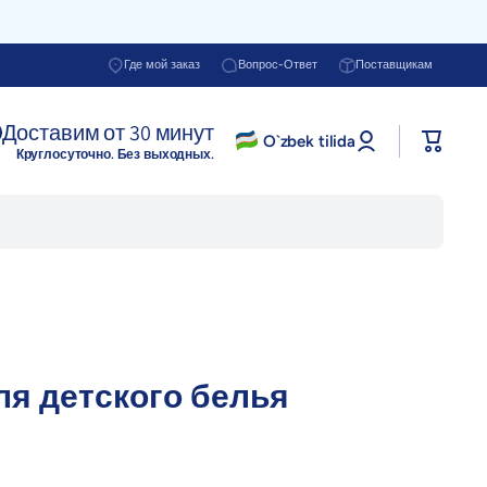
Где мой заказ
Вопрос-Ответ
Поставщикам
Доставим от 30 минут
Войти в
O`zbek tilida
Корзина
профиль
Круглосуточно. Без выходных.
ля детского белья