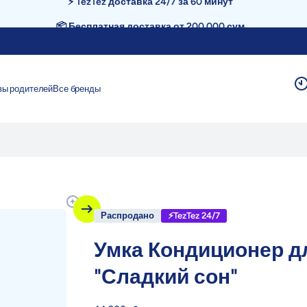
📦 Бесплатная доставка от 200.000 сум
вы родителей
Все бренды
Распродано
⚡TezTez 24/7
Умка Кондиционер д
"Сладкий сон"