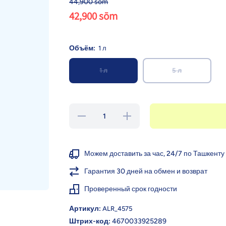
44,900 sōm
42,900 sōm
Объём:
1 л
1 л
5 л
Уменьшить
Увеличить
количество
количество
для Умка
для Умка
Кондиционер
Кондиционер
для детского
для детского
белья
белья
Можем доставить за час, 24/7 по Ташкенту
&quot;Сладкий
&quot;Сладкий
сон&quot;
сон&quot;
Гарантия 30 дней на обмен и возврат
Проверенный срок годности
Артикул:
ALR_4575
Штрих-код:
4670033925289