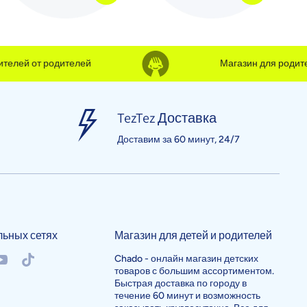
лей от родителей
Магазин для родителе
TezTez Доставка
Доставим за 60 минут, 24/7
льных сетях
Магазин для детей и родителей
/chadouzb
okcom/chadouzb
outubecom/@chado982
tiktokcom/@chadouzb
Chado - онлайн магазин детских
товаров с большим ассортиментом.
Быстрая доставка по городу в
течение 60 минут и возможность