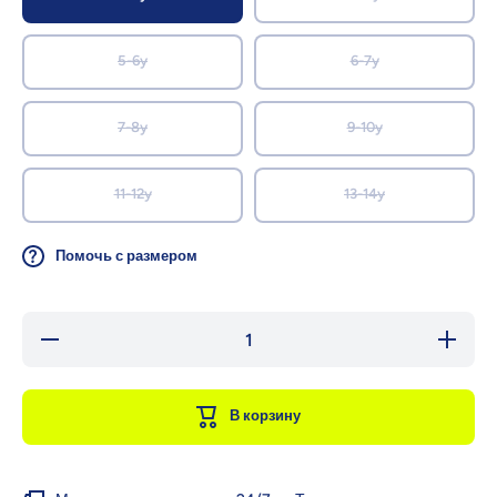
5-6y
6-7y
7-8y
9-10y
11-12y
13-14y
Помочь с размером
Уменьшить
Увеличи
количество
количест
для ZIPPY
для ZIP
Базовые
Базовы
леггинсы
леггинс
В корзину
из
из
эластичной
эластичн
ткани
ткани