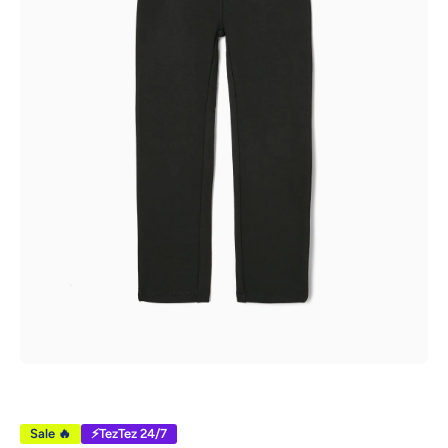
Открыть медиа 1 в модальном режиме
Sale 🔥
⚡TezTez 24/7