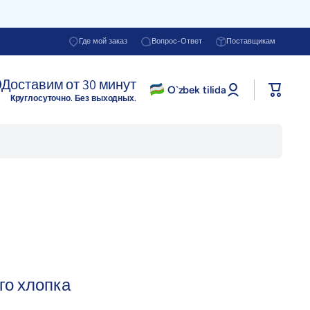
Где мой заказ
Вопрос-Ответ
Поставщикам
Доставим от 30 минут
Войти в
O`zbek tilida
Корзина
профиль
Круглосуточно. Без выходных.
го хлопка