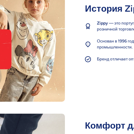
История Zi
Zippy
— это португ
розничной торговл
Основан в 1996 го
промышленности.
Бренд отличает оп
Комфорт д