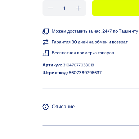
Уменьшить
Увеличить
количество
количество
для ZIPPY
для ZIPPY
Леггинсы из
Леггинсы из
эластичного
эластичного
хлопка
хлопка
Можем доставить за час, 24/7 по Ташкенту
Гарантия 30 дней на обмен и возврат
Бесплатная примерка товаров
Артикул:
31047077038019
Штрих-код:
5607389796637
Описание