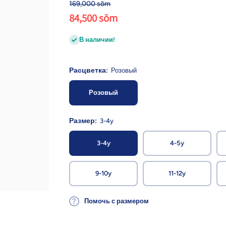
169,000 sōm
84,500 sōm
В наличии!
Расцветка:
Розовый
Розовый
Размер:
3-4y
3-4y
4-5y
9-10y
11-12y
Помочь с размером