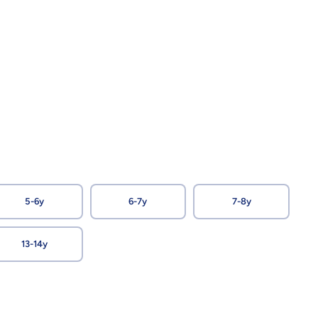
5-6y
6-7y
7-8y
13-14y