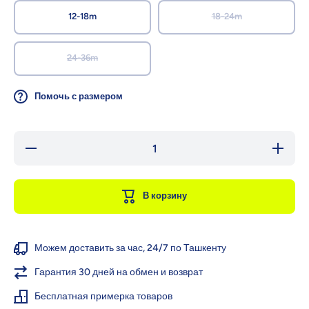
12-18m
18-24m
24-36m
Помочь с размером
Уменьшить
Увеличи
количество
количест
для ZIPPY
для ZIP
Лонгслив с
Лонгслив
принтом
принто
В корзину
Можем доставить за час, 24/7 по Ташкенту
Гарантия 30 дней на обмен и возврат
Бесплатная примерка товаров