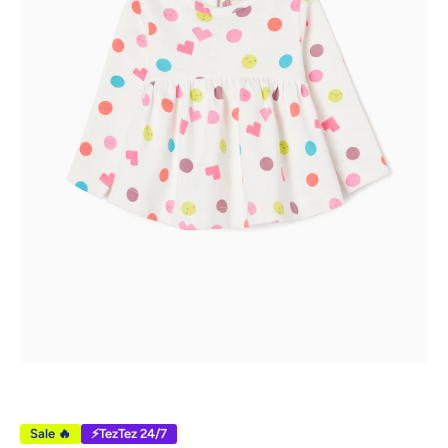
Открыть медиа 1 в модальном режиме
Sale 🔥
⚡TezTez 24/7