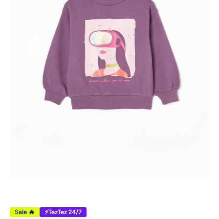
Открыть медиа 1 в модальном режиме
Sale 🔥
⚡TezTez 24/7