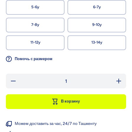
5-6y
6-7y
7-8y
9-10y
11-12y
13-14y
Помочь с размером
Уменьшить
Увеличи
количество
количест
для ZIPPY
для ZIP
Свитшот
Свитшо
со
со
В корзину
стильным
стильн
принтом
принто
Можем доставить за час, 24/7 по Ташкенту